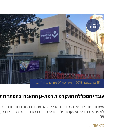
חדשות הק
מפוס
15 בנובמבר 2018
מערכת 'לימודים כחול־לבן'
עובדי המכללה האקדמית רמת-גן התאגדו בהסתדרות
עשרות עובדי הסגל המנהלי במכללה התארגנו בהסתדרות נוכח רצונ
לשפר את תנאי העסקתם. יו"ר ההסתדרות במרחב רמת גן-בני ברק,
אבי
קרא עוד ←