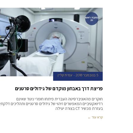
כתבה ראש
ית
5 בנובמבר 2018
עמית קליין
פריצת דרך באבחון מוקדם של גידולים סרטנים
חוקרים מהאוניברסיטה העברית פיתחו חומרי ניגוד שאינם
רדיואקטיביים המאפשרים זיהוי של גידולים סרטניים ותהליכים דלקתי
בעזרת מכשיר CT בצורה יעילה
קרא עוד ←