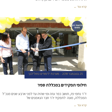
קרא עוד ←
חדשות הק
מפוס
25 בנובמבר 2018
מערכת 'לימודים כחול־לבן'
חילופי תפקידים במכללת ספיר
ד״ר נחמי פז, תושב כפר עזה ומי שהיה עד לפני ארבע שנים מנכ״ל
המכללה, מונה לתפקיד יו״ר חבר הנאמנים של
קרא עוד ←