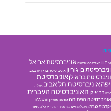
יות
אוניברסיטת אריאל
s
HIT
אגודת הסטודנטים
ניברסיטת בן גוריון
אוניברסיטת בן גוריון בנגב
אוניברסיטת
ניברסיטת בר אילן
אוניברסיטת תל אביב
פה
אנגלית
האוניברסיטה העברית
בר אילן
מיה
וניברסיטה הפתוחה
המכללה
הוראה
הטכניון
קדמית כנרת
המכללה האקדמית ספיר
הנדסה
לימודי
ירושלים