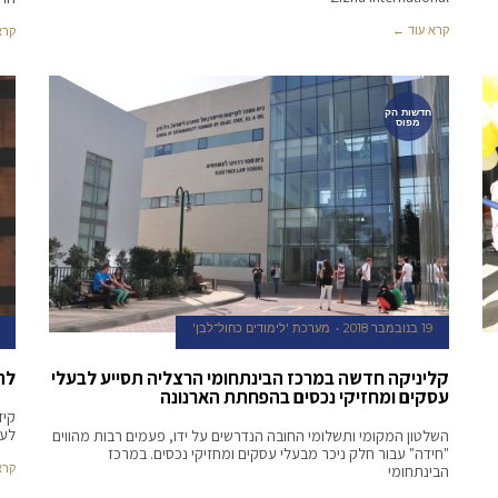
קרא עוד ←
קרא
חדשות הק
מפוס
19 בנובמבר 2018
מערכת 'לימודים כחול־לבן'
קליניקה חדשה במרכז הבינתחומי הרצליה תסייע לבעלי
לה
עסקים ומחזיקי נכסים בהפחתת הארנונה
קיד
לעש
השלטון המקומי ותשלומי החובה הנדרשים על ידו, פעמים רבות מהווים
"חידה" עבור חלק ניכר מבעלי עסקים ומחזיקי נכסים. במרכז
קרא
הבינתחומי