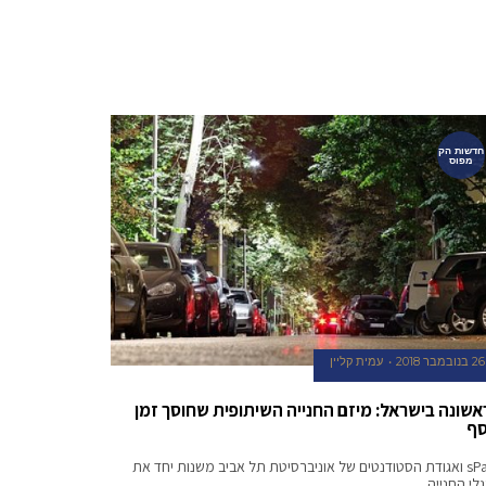
חדשות הק
מפוס
26 בנובמבר 2018
עמית קליין
אשונה בישראל: מיזם החנייה השיתופית שחוסך זמן
סף
sPark ואגודת הסטודנטים של אוניברסיטת תל אביב משנות יחד את
לי החנייה