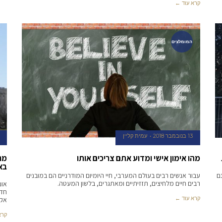
קרא עוד ←
המומלצים
13 בנובמבר 2018
עמית קליין
מהו אימון אישי ומדוע אתם צריכים אותו
מר
בא
ם
עבור אנשים רבים בעולם המערבי, חיי היומיום המודרניים הם במובנים
רבים חיים מלחיצים, תזזיתיים ומאתגרים, בלשון המעטה.
אונ
חדש
קרא עוד ←
אקד
קרא