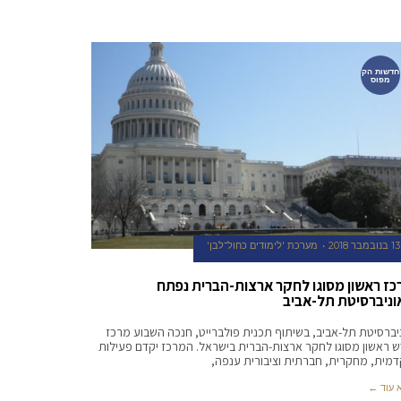
חדשות הק
מפוס
13 בנובמבר 2018
מערכת 'לימודים כחול־לבן'
כז ראשון מסוגו לחקר ארצות-הברית נפתח
וניברסיטת תל-אביב
יברסיטת תל-אביב, בשיתוף תכנית פולברייט, חנכה השבוע מרכז
 ראשון מסוגו לחקר ארצות-הברית בישראל. המרכז יקדם פעילות
מית, מחקרית, חברתית וציבורית ענפה,
 עוד ←