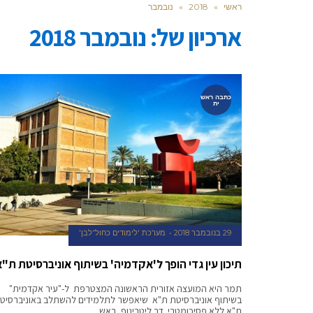
ראשי
»
2018
»
נובמבר
ארכיון של:
נובמבר 2018
כתבה ראש
ית
29 בנובמבר 2018
מערכת 'לימודים כחול־לבן'
תיכון עין גדי הופך ל'אקדמיה' בשיתוף אוניברסיטת ת"א
תמר היא המועצה אזורית הראשונה המצטרפת ל-"עיר אקדמית"
בשיתוף אוניברסיטת ת"א שיאפשר לתלמידים להשתלב באוניברסיט
ת"א ללא פסיכומטרי. דב ליטבינוף, ראש