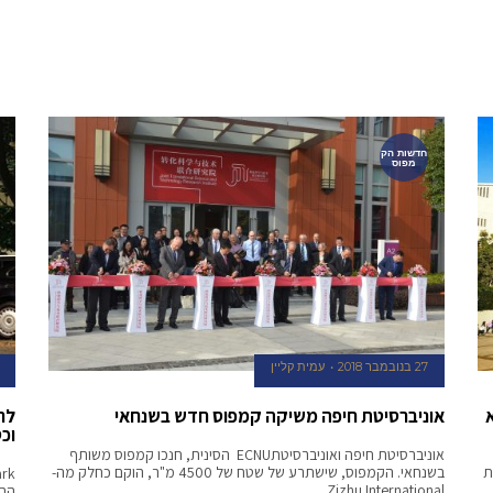
חדשות הק
מפוס
27 בנובמבר 2018
עמית קליין
אוניברסיטת חיפה משיקה קמפוס חדש בשנחאי
לר
וכ
אוניברסיטת חיפה ואוניברסיטתECNU הסינית, חנכו קמפוס משותף
ת
בשנחאי. הקמפוס, שישתרע של שטח של 4500 מ"ר, הוקם כחלק מה-
Zizhu International
הרג