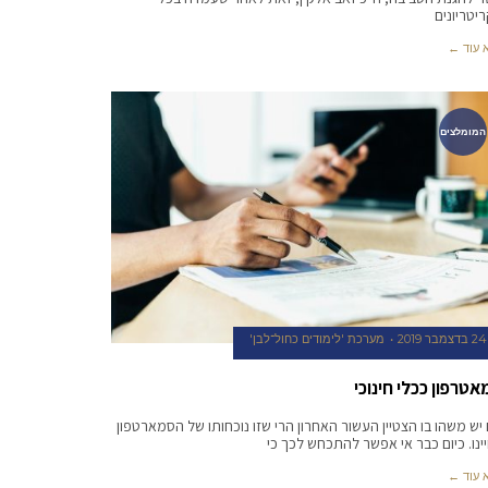
יטריונים
 עוד ←
המומלצים
24 בדצמבר 2019
מערכת 'לימודים כחול־לבן'
טרפון ככלי חינוכי
יש משהו בו הצטיין העשור האחרון הרי שזו נוכחותו של הסמארטפון
ינו. כיום כבר אי אפשר להתכחש לכך כי
 עוד ←