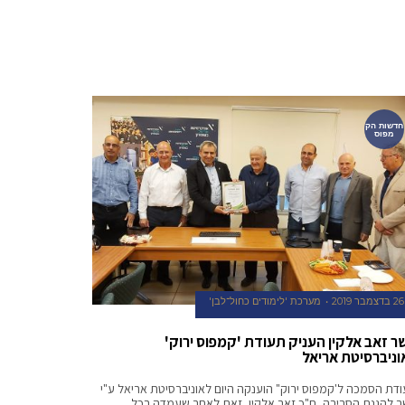
חדשות הק
מפוס
26 בדצמבר 2019
מערכת 'לימודים כחול־לבן'
ר זאב אלקין העניק תעודת 'קמפוס ירוק'
וניברסיטת אריאל
דת הסמכה ל'קמפוס ירוק" הוענקה היום לאוניברסיטת אריאל ע"י
 להגנת הסביבה, ח"כ זאב אלקין, זאת לאחר שעמדה בכל