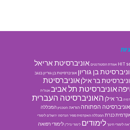
יות
אוניברסיטת אריאל
s
HIT
אגודת הסטודנטים
ניברסיטת בן גוריון
אוניברסיטת בן גוריון בנגב
אוניברסיטת
ניברסיטת בר אילן
אוניברסיטת תל אביב
פה
אנגלית
האוניברסיטה העברית
בר אילן
מיה
וניברסיטה הפתוחה
המכללה
הוראה
הטכניון
קדמית כנרת
המכללה האקדמית ספיר
הנדסה
לימודי
ירושלים
לימודים
לימודי רפואה
אה
לימודי חינוך
לימודי נדל"ן