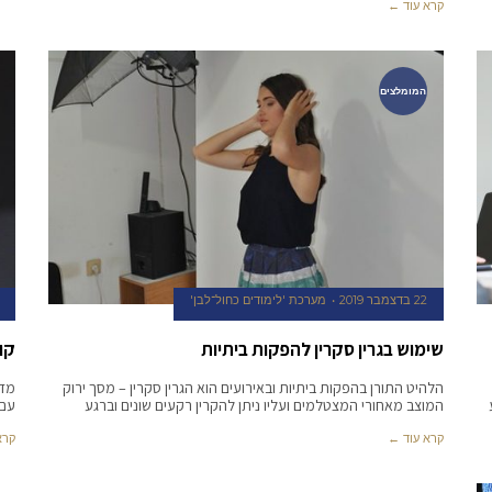
קרא עוד ←
המומלצים
22 בדצמבר 2019
מערכת 'לימודים כחול־לבן'
שימוש בגרין סקרין להפקות ביתיות
קו
הלהיט התורן בהפקות ביתיות ובאירועים הוא הגרין סקרין – מסך ירוק
מדי
המוצב מאחורי המצטלמים ועליו ניתן להקרין רקעים שונים וברגע
עם 
קרא עוד ←
קרא