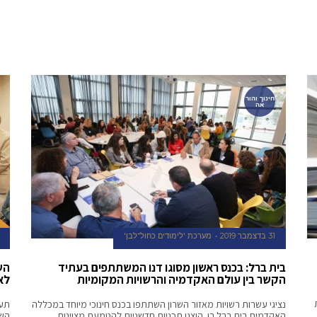
חינוך והור
אה
31 בדצמבר 2019
מערכת 'לימודים כחול־לבן'
בית ברל: בכנס ראשון מסוגו דנו המשתתפים בעתיד
הש
הקשר בין עולם האקדמיה והרשויות המקומיות
לא
נציגי עשרות רשויות מאזור השרון השתתפו בכנס חינוכי מיוחד במכללה
תעו
האקדמית בית ברל בו הוצגו תכניות חדשניות להטמעת מצוינות
השר