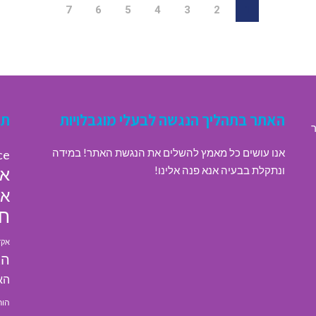
7
6
5
4
3
2
1
האתר בתהליך הנגשה לבעלי מוגבלויות
תג
ר
אנו עושים כל מאמץ להשלים את הנגשת האתר! במידה
ce
ונתקלת בבעיה אנא פנה אלינו!
או
או
חי
אקד
הא
הא
הור