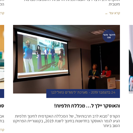
חינוכית
הקר
קרא עוד ←
קרא
חינוך והור
אה
24 בדצמבר 2019
מערכת 'לימודים כחול־לבן'
והאוסקר יילך ל… מכללת תלפיות!
סמא
הקורס "מבוא לרב תרבותיות", של המכללה האקדמית לחינוך תלפיות
אם 
הגיע לגמר האוסקר בחדשנות בחינוך לשנת 2019, בקטגוריית הפרויקט
בחי
הטוב ביותר
קרא