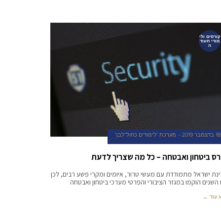
קורסים ולי
מודי תעוד
ה
18 בדצמבר 2019
מערכת 'לימודים כחול־לבן'
רס ביטחון ואבטחה – כל מה שצריך לדעת
נת ישראל מתמודדת עם מעשי טרור, איומים ומקרי פשע רבים, לכן
השנים הוקמו במגזר הציבורי והפרטי מערכי ביטחון ואבטחה
 עוד ←