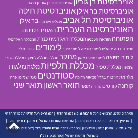
אוניברסיטת בן גוריון
אוניברסיטת בן גוריון בנגב
אוניברסיטת חיפה
אוניברסיטת בר אילן
אוניברסיטת תל אביב
בר אילן
אנגלית
אקדמיה
האוניברסיטה העברית
האוניברסיטה
הפתוחה
המכללה האקדמית כנרת
הוראה
הטכניון
המכללה האקדמית
לימודים
ספיר
הנדסה
לימודי הוראה
לימודי חינוך
ירושלים
לימודי נדל"ן
מחקר
לימודי רפואה
מכללת סמי
לימודי תואר ראשון
מכללה לחינוך
מכללה
מכללת תלפיות
מלגות
מלגה
מכללת ספיר
שמעון
סטודנטים
מלחמת חרבות ברזל
סמי שמעון
פרח
מציאות מדומה
תואר ראשון
תואר שני
קורונה
קורסים
תואר
קריירה
האתרים שלנו:
תרבוש-פורטל תרבות ונופש למגזר הדתי
|
המגזר-פורטל חדשות למגזר הדתי
גל
|
מודיעין
|
מדינט – פורטל בריאות ורווחה
|
החדשות הטובות בישראל
|
רמת גן
|
בת ים - חולון
|
גב"ש
|
יש''ע:שומרון בנימין וגוש עציון
|
במרכז- לחברי הבית היהודי
|
לוד
|
לימודים אקדמאיים
לר
בישראל
|
חדשות ישראל
|
כפר סבא
|
נדל"ן