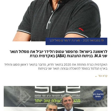
19 בפברואר 2020
מערכת 'לימודים כחול־לבן'
לראשונה בישראל: פרופסור עמוס רולידר יוביל את מסלול תואר
שני M.A. בניתוח התנהגות (ABA) באקדמית כנרת
האקדמית כנרת פותחת את 2020 בתואר חדש, מדובר בתואר ראשון מסוגו והיחיד
בארץ הנלמד במוסד להשכלה גבוהה: תואר שני בניתוח
קרא עוד ←
חדשות הק
מפוס