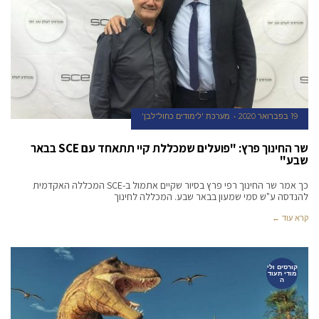
19 בפברואר 2020
מערכת 'לימודים כחול־לבן'
שר החינוך פרץ: "פועלים שמכללת קיי תתאחד עם SCE בבאר
שבע"
כך אמר שר החינוך רפי פרץ בסיור שקיים אתמול ב-SCE המכללה האקדמית
להנדסה ע"ש סמי שמעון בבאר שבע. המכללה לחינוך
קרא עוד ←
קורסים ולי
מודי תעוד
ה