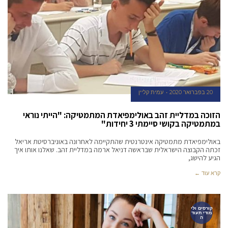
20 בפברואר 2020
עמית קליין
הזוכה במדליית זהב באולימפיאדת המתמטיקה: "הייתי נוראי
במתמטיקה בקושי סיימתי 3 יחידות"
באולימפיאדת מתמטיקה אינטרנטית שהתקיימה לאחרונה באוניברסיטת אריאל
זכתה הקבוצה הישראלית שבראשה דניאל ארמה במדליית זהב. שאלנו אותו איך
הגיע להישג,
קרא עוד ←
קורסים ולי
מודי תעוד
ה