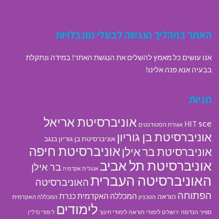
האתר בתהליך הנגשה לבעלי מוגבלויות
אנו עושים כל מאמץ להשלים את הנגשת האתר! במידה ונתקלת
בבעיה אנא פנה אלינו!
תגיות
אוניברסיטת אריאל
sce
HIT
אגודת הסטודנטים
אוניברסיטת בן גוריון
אוניברסיטת בן גוריון בנגב
אוניברסיטת חיפה
אוניברסיטת בר אילן
אוניברסיטת תל אביב
בר אילן
אנגלית
אקדמיה
האוניברסיטה העברית
האוניברסיטה
הפתוחה
המכללה האקדמית כנרת
הוראה
הטכניון
המכללה האקדמית
לימודים
ספיר
הנדסה
לימודי הוראה
לימודי חינוך
ירושלים
לימודי נדל"ן