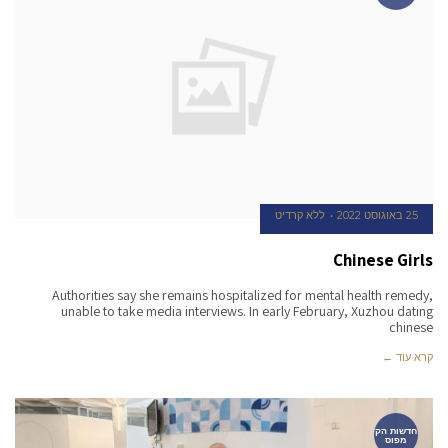
25 באוגוסט 2022
ללא קרדיט
Chinese Girls
Authorities say she remains hospitalized for mental health remedy,
unable to take media interviews. In early February, Xuzhou dating
chinese
קרא עוד ←
חדשות הק
מפוס