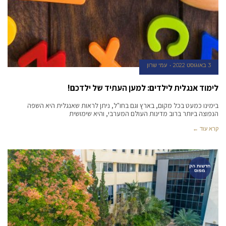
3 באוגוסט 2022
עמי שרון
לימוד אנגלית לילדים: למען העתיד של ילדכם!
בימינו כמעט בכל מקום, בארץ וגם בחו"ל, ניתן לראות שאנגלית היא השפה
הנפוצה ביותר ברוב מדינות העולם המערבי, והיא שימושית
קרא עוד ←
חדשות הק
מפוס