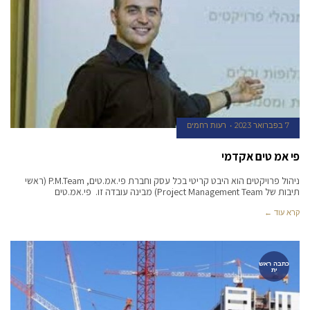
7 בפברואר 2023
רעות רחמים
פי אמ טים אקדמי
ניהול פרויקטים הוא היבט קריטי בכל עסק וחברת פי.אמ.טים, P.M.Team (ראשי
תיבות של Project Management Team) מבינה עובדה זו. פי.אמ.טים
קרא עוד ←
כתבה ראש
ית