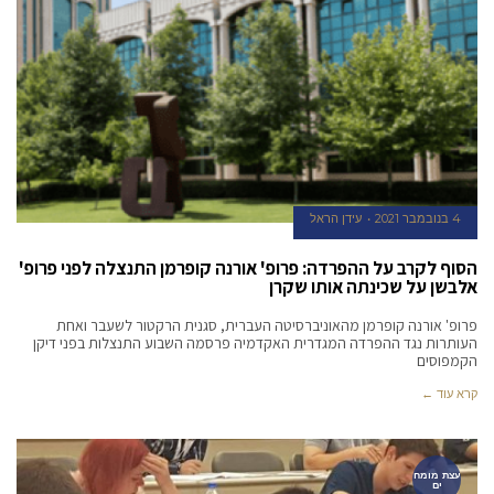
4 בנובמבר 2021
עידן הראל
הסוף לקרב על ההפרדה: פרופ' אורנה קופרמן התנצלה לפני פרופ'
אלבשן על שכינתה אותו שקרן
פרופ' אורנה קופרמן מהאוניברסיטה העברית, סגנית הרקטור לשעבר ואחת
העותרות נגד ההפרדה המגדרית האקדמיה פרסמה השבוע התנצלות בפני דיקן
הקמפוסים
קרא עוד ←
עצת מומח
ים