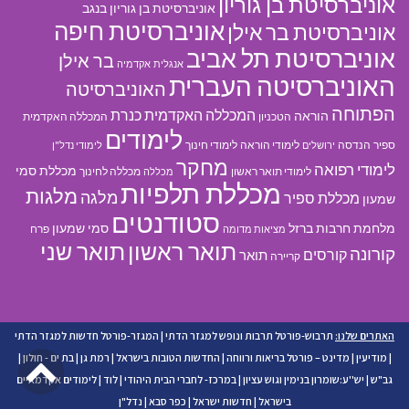
אוניברסיטת בן גוריון
אוניברסיטת בן גוריון בנגב
אוניברסיטת חיפה
אוניברסיטת בר אילן
אוניברסיטת תל אביב
בר אילן
אנגלית
אקדמיה
האוניברסיטה העברית
האוניברסיטה
הפתוחה
המכללה האקדמית כנרת
הוראה
הטכניון
המכללה האקדמית
לימודים
ספיר
הנדסה
לימודי הוראה
לימודי חינוך
ירושלים
לימודי נדל"ן
מחקר
לימודי רפואה
מכללת סמי
לימודי תואר ראשון
מכללה לחינוך
מכללה
מכללת תלפיות
מלגות
מלגה
מכללת ספיר
שמעון
סטודנטים
מלחמת חרבות ברזל
סמי שמעון
פרח
מציאות מדומה
תואר ראשון
תואר שני
קורונה
קורסים
תואר
קריירה
האתרים שלנו:
תרבוש-פורטל תרבות ונופש למגזר הדתי
|
המגזר-פורטל חדשות למגזר הדתי
גל
|
מודיעין
|
מדינט – פורטל בריאות ורווחה
|
החדשות הטובות בישראל
|
רמת גן
|
בת ים - חולון
|
גב"ש
|
יש''ע:שומרון בנימין וגוש עציון
|
במרכז- לחברי הבית היהודי
|
לוד
|
לימודים אקדמאיים
לר
בישראל
|
חדשות ישראל
|
כפר סבא
|
נדל"ן