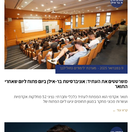
ת בר אילן
9 בפברואר 2025
מערכת 'לימודים כחול־לבן'
משרטטים את העתיד: אוניברסיטת בר-אילן ביום פתוח ליום שאחרי
התואר
תואר אקדמי הוא המפתח לעתיד כלכלי וחברתי: נציגי 52 מחלקות אקדמיות
ועשרות מכוני מחקר במגוון תחומים יגיעו ליום הפתוח של
קרא עוד ←
הנדסה והנ