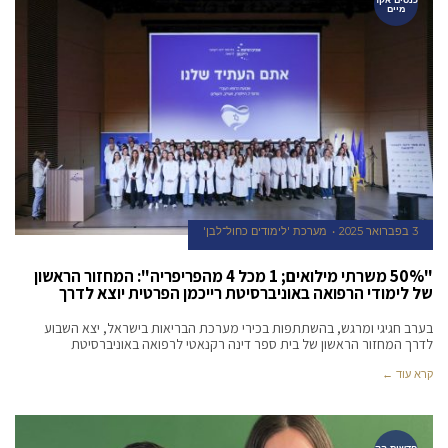
מיים
3 בפברואר 2025
מערכת 'לימודים כחול־לבן'
"50% משרתי מילואים; 1 מכל 4 מהפריפריה": המחזור הראשון
של לימודי הרפואה באוניברסיטת רייכמן הפרטית יוצא לדרך
בערב חגיגי ומרגש, בהשתתפות בכירי מערכת הבריאות בישראל, יצא השבוע
לדרך המחזור הראשון של בית ספר דינה רקנאטי לרפואה באוניברסיטת
קרא עוד ←
חדשות הק