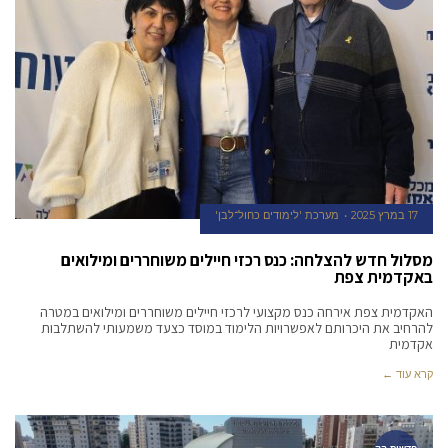
17 במרץ 2025
מערכת 'לימודים כחול־לבן'
מסלול חדש להצלחה: כנס רכזי חיילים משוחררים ומילואים
באקדמית צפת
האקדמית צפת אירחה כנס מקצועי לרכזי חיילים משוחררים ומילואים במטרה
להרחיב את היכרותם לאפשרויות הלימוד במוסד כצעד משמעותי להשתלבות
אקדמית
קרא עוד ←
חדשות הק