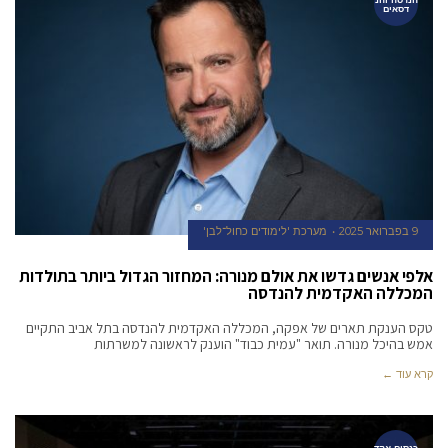
דסאים
9 בפברואר 2025
מערכת 'לימודים כחול־לבן'
אלפי אנשים גדשו את אולם מנורה: המחזור הגדול ביותר בתולדות
המכללה האקדמית להנדסה
טקס הענקת תארים של אפקה, המכללה האקדמית להנדסה בתל אביב התקיים
אמש בהיכל מנורה. תואר "עמית כבוד" הוענק לראשונה למשרתות
קרא עוד ←
כנסים אקד