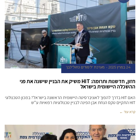
24 במרץ 2025
מערכת 'לימודים כחול־לבן'
חזון, חדשנות ותרומה: HIT משיק את הבניין שישנה את פני
ההשכלה היישומית בישראל
האם HIT בדרך להפוך לאוניברסיטה היישומית הראשונה בישראל? במכון הטכנולוגי
HIT התקיים טקס הנחת אבן הפינה לבניין טכנולוגיות רפואיות ע”ש
קרא עוד ←
חדשות הק
מפוס