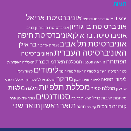
תגיות
אוניברסיטת אריאל
sce
HIT
אגודת הסטודנטים
אוניברסיטת בן גוריון
אוניברסיטת בן גוריון בנגב
אוניברסיטת חיפה
אוניברסיטת בר אילן
אוניברסיטת תל אביב
בר אילן
אנגלית
אקדמיה
האוניברסיטה העברית
האוניברסיטה
הפתוחה
המכללה האקדמית כנרת
הוראה
הטכניון
המכללה האקדמית
לימודים
ספיר
הנדסה
לימודי הוראה
לימודי חינוך
ירושלים
לימודי נדל"ן
מחקר
לימודי רפואה
מכללת סמי
לימודי תואר ראשון
מכללה לחינוך
מכללה
מכללת תלפיות
מלגות
מלגה
מכללת ספיר
שמעון
סטודנטים
מלחמת חרבות ברזל
סמי שמעון
פרח
מציאות מדומה
תואר ראשון
תואר שני
קורונה
קורסים
תואר
קריירה