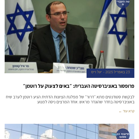
טה העברי
ת
23 באפריל 2025
יעל וייס
פרופסור באוניברסיטה העברית: ״באים לצעוק על רוטמן״
לבקשת סטודנטים מתא ״דרור״ של מפלגת הציונות הדתית הגיע רוטמן לערב שיח
באוניברסיטה בחדר שהוגדר מראש. אחד המרצים ניסה למנוע
קרא עוד ←
חדשות הק
מפוס