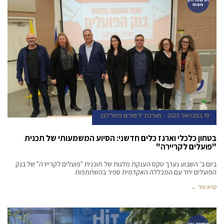
מפוס
19 בפברואר 2025
מערכת 'לימודים כחול־לבן'
בטחון כלכלי וארגז כלים חדשני: הסיוע המשמעותי של תכנית
"פועלים לקריירה"
ביום ב' השבוע נערך טקס הענקת מלגות של תוכנית "פועלים לקריירה" של בנק
הפועלים יחד עם המכללה האקדמית ספיר בהשתתפות
קרא עוד ←
הנדסה והנ