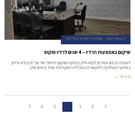
27 במאי 2021
מערכת 'לימודים כחול־לבן'
שיקום באמצעות הרדיו – 4 שנים לרדיו פוקוס
למעלה מ-80 אסירים לקחו חלק במיזם השיקום הייחודי של שב"ס בכלא איילון
בשיתוף המחלקה לתקשורת במכללה האקדמית ספיר בימים אלו,
קרא עוד ←
7
6
5
4
3
2
1