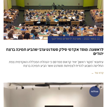
22 במאי 2022
מערכת 'לימודים כחול־לבן'
לראשונה: מוסד אקדמי סילק סטודנט ערבי שהביע תמיכה ברצח
יהודים
עיתונאי 'מקור ראשון' יאיר קראוס מפרסם כי הנהלת המכללה האקדמית צפת
החליטה השבוע להדיח לצמיתות סטודנט אשר הביע תמיכה ברצח
קרא עוד ←
מכללות