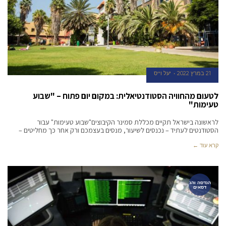
21 במרץ 2022
יעל וייס
לטעום מהחוויה הסטודנטיאלית: במקום יום פתוח – "שבוע
טעימות"
לראשונה בישראל תקיים מכללת סמינר הקיבוצים"שבוע טעימות" עבור
הסטודנטים לעתיד – נכנסים לשיעור, מנסים בעצמכם ורק אחר כך מחליטים –
קרא עוד ←
הנדסה והנ
דסאים