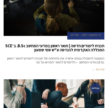
13 בדצמבר 2021
יעל וייס
תכנית לימודים חדשה | תואר ראשון במדעי המחשב B.Sc. ב־SCE
המכללה האקדמית להנדסה ע"ש סמי שמעון
המועצה להשכלה גבוהה אישרה את פתיחתה של תוכנית לימודים לתואר ראשון
B.Sc במדעי המחשב • הלימודים לתואר יתפרשו על פני
קרא עוד ←
מכללות