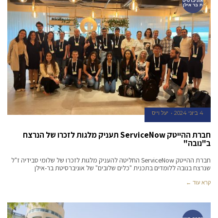
אוניברסיט
ת בר אילן
4 ביוני 2024
יעל וייס
חברת ההייטק ServiceNow תעניק מלגות לזכרו של הנרצח
ב"נובה"
חברת ההייטק ServiceNow החליטה להעניק מלגות לזכרו של שלומי סבידיה ז"ל
שנרצח בנובה ללומדים בתכנית "כלים שלובים" של אוניברסיטת בר-אילן
קרא עוד ←