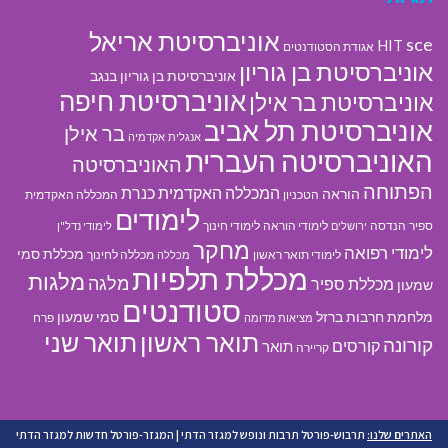
אוניברסיטת אריאל
sce
HIT
אגודת הסטודנטים
אוניברסיטת בן גוריון
אוניברסיטת בן גוריון בנגב
אוניברסיטת חיפה
אוניברסיטת בר אילן
אוניברסיטת תל אביב
בר אילן
אנגלית
אקדמיה
האוניברסיטה העברית
האוניברסיטה
הפתוחה
המכללה האקדמית כנרת
הוראה
הטכניון
המכללה האקדמית
לימודים
ספיר
הנדסה
לימודי הוראה
לימודי חינוך
ירושלים
לימודי נדל"ן
מחקר
לימודי רפואה
מכללת סמי
לימודי תואר ראשון
מכללה לחינוך
מכללה
מכללת תלפיות
מלגות
מלגה
מכללת ספיר
שמעון
סטודנטים
מלחמת חרבות ברזל
סמי שמעון
פרח
מציאות מדומה
תואר ראשון
תואר שני
קורונה
קורסים
תואר
קריירה
האתרים שלנו:
תרבוש-פורטל תרבות ונופש למגזר הדתי
|
המגזר-פורטל חדשות למגזר הדתי