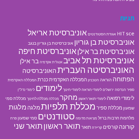
תגיות
אוניברסיטת אריאל
sce
HIT
אגודת הסטודנטים
אוניברסיטת בן גוריון
אוניברסיטת בן גוריון בנגב
אוניברסיטת חיפה
אוניברסיטת בר אילן
אוניברסיטת תל אביב
בר אילן
אנגלית
אקדמיה
האוניברסיטה העברית
האוניברסיטה
הפתוחה
המכללה האקדמית כנרת
הוראה
הטכניון
המכללה האקדמית
לימודים
ספיר
הנדסה
לימודי הוראה
לימודי חינוך
ירושלים
לימודי נדל"ן
מחקר
לימודי רפואה
מכללת סמי
לימודי תואר ראשון
מכללה לחינוך
מכללה
מכללת תלפיות
מלגות
מלגה
מכללת ספיר
שמעון
סטודנטים
מלחמת חרבות ברזל
סמי שמעון
פרח
מציאות מדומה
תואר ראשון
תואר שני
קורונה
קורסים
תואר
קריירה