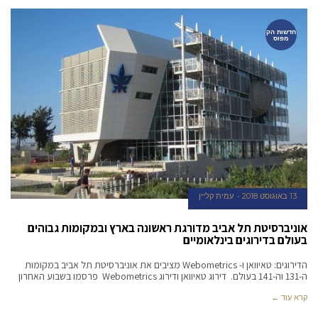
חדשות הק
מפוס
13 באוגוסט 2018
עמית קליין
אוניברסיטת תל אביב מדורגת ראשונה בארץ ובמקומות גבוהים
בעולם בדירוגים בינלאומיים
הדירוגים: טאיוואן ו- Webometrics מציבים את אוניברסיטת תל אביב במקומות
ה-131 וה-141 בעולם. דירוג טאיוואן ודירוג Webometrics פרסמו בשבוע האחרון
קרא עוד ←