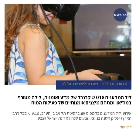
המומלצים
6 בספטמבר 2018
מערכת 'לימודים כחול־לבן'
ליל המדענים 2018: קרנבל של מדע ואומנות, לילה מטורף
במוזיאון ומתחם מיצגים אומנותיים של פעילות המוח
אירועי ליל המדענים בקמפוס אוניברסיטת תל אביב (הערב, 6.9.18 ובכל רחבי
הארץ) יעסוק השנה בנושא שבעים שנה למדינת ישראל ויצבע
קרא עוד ←