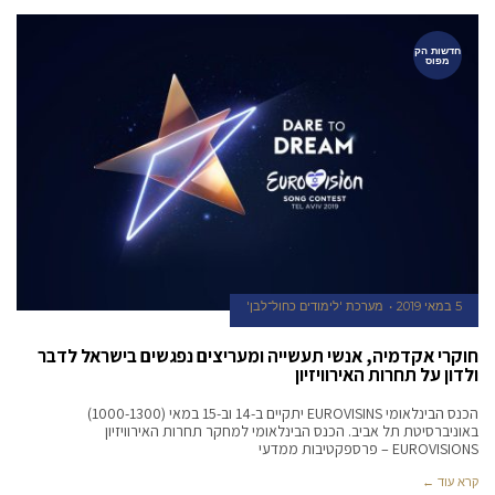
חדשות הק
מפוס
5 במאי 2019
מערכת 'לימודים כחול־לבן'
חוקרי אקדמיה, אנשי תעשייה ומעריצים נפגשים בישראל לדבר
ולדון על תחרות האירוויזיון
הכנס הבינלאומי EUROVISINS יתקיים ב-14 וב-15 במאי (1000-1300)
באוניברסיטת תל אביב. הכנס הבינלאומי למחקר תחרות האירוויזיון
EUROVISIONS – פרספקטיבות ממדעי
קרא עוד ←