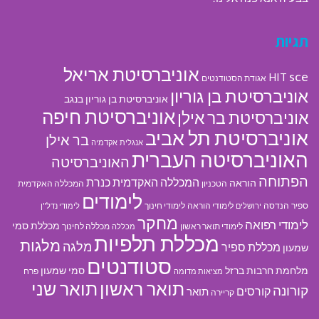
תגיות
אוניברסיטת אריאל
sce
HIT
אגודת הסטודנטים
אוניברסיטת בן גוריון
אוניברסיטת בן גוריון בנגב
אוניברסיטת חיפה
אוניברסיטת בר אילן
אוניברסיטת תל אביב
בר אילן
אנגלית
אקדמיה
האוניברסיטה העברית
האוניברסיטה
הפתוחה
המכללה האקדמית כנרת
הוראה
הטכניון
המכללה האקדמית
לימודים
ספיר
הנדסה
לימודי הוראה
לימודי חינוך
ירושלים
לימודי נדל"ן
מחקר
לימודי רפואה
מכללת סמי
לימודי תואר ראשון
מכללה לחינוך
מכללה
מכללת תלפיות
מלגות
מלגה
מכללת ספיר
שמעון
סטודנטים
מלחמת חרבות ברזל
סמי שמעון
פרח
מציאות מדומה
תואר ראשון
תואר שני
קורונה
קורסים
תואר
קריירה