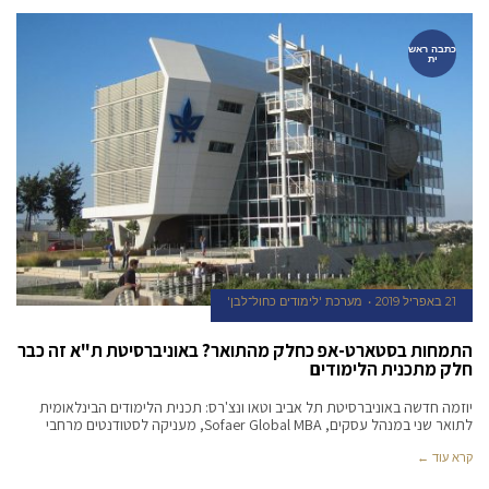
כתבה ראש
ית
21 באפריל 2019
מערכת 'לימודים כחול־לבן'
התמחות בסטארט-אפ כחלק מהתואר? באוניברסיטת ת"א זה כבר
חלק מתכנית הלימודים
יוזמה חדשה באוניברסיטת תל אביב וטאו ונצ'רס: תכנית הלימודים הבינלאומית
לתואר שני במנהל עסקים, Sofaer Global MBA, מעניקה לסטודנטים מרחבי
קרא עוד ←