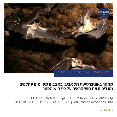
כתבה ראש
ית
26 ביוני 2019
מערכת 'לימודים כחול־לבן'
מחקר באוניברסיטת תל אביב: במצבים מסוימים עטלפים
מעדיפים את חוש הראיה על פני חוש הסונר
קבלו ביטול על כל מה שחשבתם. מחקר חדש שהתפרסם היום בכתב
העת Science Advances ונערך באוניברסיטת תל אביב בחן כיצד עטלפים
קרא עוד ←