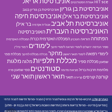
אוניברסיטת אריאל
sce
HIT
אגודת הסטודנטים
אוניברסיטת בן גוריון
אוניברסיטת בן גוריון בנגב
אוניברסיטת חיפה
אוניברסיטת בר אילן
אוניברסיטת תל אביב
בר אילן
אנגלית
אקדמיה
האוניברסיטה העברית
האוניברסיטה
הפתוחה
המכללה האקדמית כנרת
הוראה
הטכניון
המכללה האקדמית
לימודים
ספיר
הנדסה
לימודי הוראה
לימודי חינוך
ירושלים
לימודי נדל"ן
מחקר
לימודי רפואה
מכללת סמי
לימודי תואר ראשון
מכללה לחינוך
מכללה
מכללת תלפיות
מלגות
מלגה
מכללת ספיר
שמעון
סטודנטים
מלחמת חרבות ברזל
סמי שמעון
פרח
מציאות מדומה
תואר ראשון
תואר שני
קורונה
קורסים
תואר
קריירה
האתרים שלנו:
תרבוש-פורטל תרבות ונופש למגזר הדתי
|
המגזר-פורטל חדשות למגזר הדתי
|
מודיעין
|
מדינט – פורטל בריאות ורווחה
|
החדשות הטובות בישראל
|
רמת גן
|
בת ים - חולון
|
גב"ש
|
יש''ע:שומרון בנימין וגוש עציון
|
במרכז- לחברי הבית היהודי
|
לוד
|
לימודים אקדמאיים