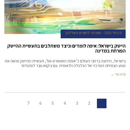
9 ביולי 2025
מערכת 'לימודים כחול־לבן'
הייטק בישראל: איפה לומדים וכיצד משתלבים בתעשיית ההייטק
הפורחת במדינה
בישראל, הידועה ברחבי העולם כ"אומת הסטארט-אפ", תעשיית ההייטק מהווה את
מנוע הצמיחה המרכזי של הכלכלה הלאומית. עם ביקוש גובר למהנדסי
קרא עוד ←
7
6
5
4
3
2
1