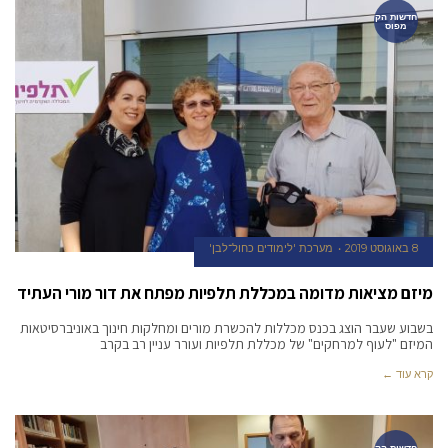
חדשות הק
מפוס
8 באוגוסט 2019
מערכת 'לימודים כחול־לבן'
מיזם מציאות מדומה במכללת תלפיות מפתח את דור מורי העתיד
בשבוע שעבר הוצג בכנס מכללות להכשרת מורים ומחלקות חינוך באוניברסיטאות
המיזם "לעוף למרחקים" של מכללת תלפיות ועורר עניין רב בקרב
קרא עוד ←
חדשות הק