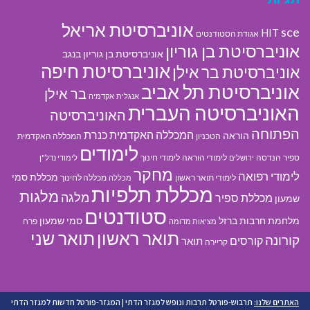
אוניברסיטת אריאל
sce
HIT
אגודת הסטודנטים
אוניברסיטת בן גוריון
אוניברסיטת בן גוריון בנגב
אוניברסיטת חיפה
אוניברסיטת בר אילן
אוניברסיטת תל אביב
בר אילן
אנגלית
אקדמיה
האוניברסיטה העברית
האוניברסיטה
הפתוחה
המכללה האקדמית כנרת
הוראה
הטכניון
המכללה האקדמית
לימודים
ספיר
הנדסה
לימודי הוראה
לימודי חינוך
ירושלים
לימודי נדל"ן
מחקר
לימודי רפואה
מכללת סמי
לימודי תואר ראשון
מכללה לחינוך
מכללה
מכללת תלפיות
מלגות
מלגה
מכללת ספיר
שמעון
סטודנטים
מלחמת חרבות ברזל
סמי שמעון
פרח
מציאות מדומה
תואר ראשון
תואר שני
קורונה
קורסים
תואר
קריירה
האתרים שלנו:
תרבוש-פורטל תרבות ונופש למגזר הדתי
|
המגזר-פורטל חדשות למגזר הדתי