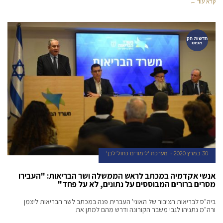
קרא עוד ←
חדשות הק
מפוס
30 במרץ 2020
מערכת 'לימודים כחול־לבן'
אנשי אקדמיה במכתב לראש הממשלה ושר הבריאות: "העבירו
מסרים ברורים המבוססים על נתונים, לא על פחד"
ביה"ס לבריאות הציבור של האוני' העברית פנה במכתב לשר הבריאות ליצמן
ורה"מ נתניהו לגבי משבר הקורונה ודרש מהם למתן את