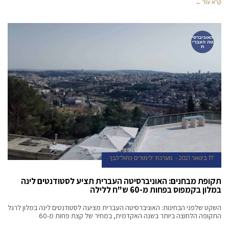
קרא עוד ←
האוניברסי
טה העברי
ת
17 בינואר 2021
מערכת 'לימודים כחול־לבן'
תקופת מבחנים: האוניברסיטה העברית תציע לסטודנטים לינה
במלון בקמפוס בפחות מ-60 ש"ח ללילה
השקט שלפני הבחינות: האוניברסיטה העברית מציעה לסטודנטים לינה במלון לרגל
התקופה הלחוצה ביותר בשנה האקדמית, במחיר של קצת פחות מ-60