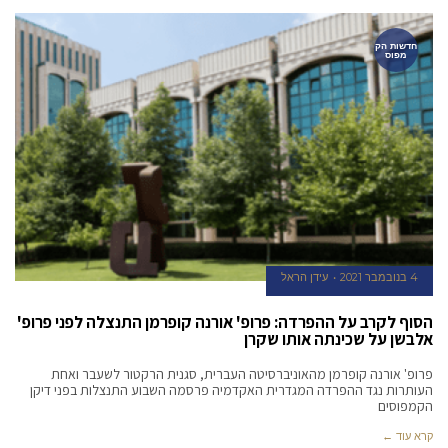
חדשות הק
מפוס
4 בנובמבר 2021
עידן הראל
הסוף לקרב על ההפרדה: פרופ' אורנה קופרמן התנצלה לפני פרופ'
אלבשן על שכינתה אותו שקרן
פרופ' אורנה קופרמן מהאוניברסיטה העברית, סגנית הרקטור לשעבר ואחת
העותרות נגד ההפרדה המגדרית האקדמיה פרסמה השבוע התנצלות בפני דיקן
הקמפוסים
קרא עוד ←