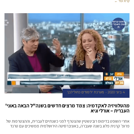
קרא עוד ←
האוניברסי
טה העברי
ת
4 ביוני 2020
מערכת 'לימודים כחול־לבן'
מהטלוויזיה לאקדמיה: צמד מרצים חדשים בשנה"ל הבאה באוני'
העברית – אורלי וגיא
אחרי השופט בדימוס רובינשטיין שהצטרף לפני כשנתיים לעברית, וההצטרפות של
פרופ' קרנית פלוג בשנה שעברה, באוניברסיטה הירושלמית ממשיכים עם טרנד