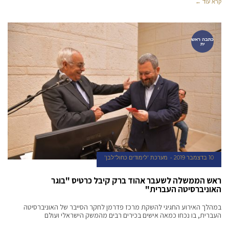
קרא עוד ←
כתבה ראש
ית
10 בדצמבר 2019
מערכת 'לימודים כחול־לבן'
ראש הממשלה לשעבר אהוד ברק קיבל כרטיס "בוגר
האוניברסיטה העברית"
במהלך האירוע החגיגי להשקת מרכז פדרמן לחקר הסייבר של האוניברסיטה
העברית, בו נכחו כמאה אישים בכירים רבים מהמשק הישראלי ועולם