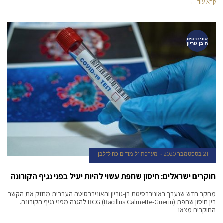
קרא עוד ←
אוניברסיט
ת בן גוריון
21 בספטמבר 2020
מערכת 'לימודים כחול־לבן'
חוקרים ישראלים: חיסון שחפת עשוי להיות יעיל בפני נגיף הקורונה
מחקר חדש שנערך באוניברסיטת בן-גוריון והאוניברסיטה העברית מחזק את הקשר
בין חיסון שחפת (Bacillus Calmette-Guerin) BCG להגנה מפני נגיף הקורונה.
החוקרים מצאו