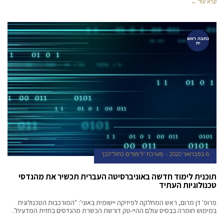
קרא עוד ←
כתבה ראש
ית
6 בפברואר 2020
מערכת 'לימודים כחול־לבן'
תוכנית לימוד חדשה באוניברסיטה העברית תכשיר את מהנדסי
טכנולוגיות העתיד
פרופ' דן מרום, ראש המחלקה לפיזיקה יישומית באוני': "המורכבות הטכנולוגית
במימוש חומרה בבסיס עולם ההיי-טק דורשת הכשרת מהנדסים בחזית המדעית".