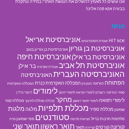
אנו עושים כל מאמץ להשלים את הנגשת האתר! במידה ונתקלת
בבעיה אנא פנה אלינו!
תגיות
אוניברסיטת אריאל
sce
HIT
אגודת הסטודנטים
אוניברסיטת בן גוריון
אוניברסיטת בן גוריון בנגב
אוניברסיטת חיפה
אוניברסיטת בר אילן
אוניברסיטת תל אביב
בר אילן
אנגלית
אקדמיה
האוניברסיטה העברית
האוניברסיטה
הפתוחה
המכללה האקדמית כנרת
הוראה
הטכניון
המכללה האקדמית
לימודים
ספיר
הנדסה
לימודי הוראה
לימודי חינוך
ירושלים
לימודי נדל"ן
מחקר
לימודי רפואה
מכללת סמי
לימודי תואר ראשון
מכללה לחינוך
מכללה
מכללת תלפיות
מלגות
מלגה
מכללת ספיר
שמעון
סטודנטים
מלחמת חרבות ברזל
סמי שמעון
פרח
מציאות מדומה
תואר ראשון
תואר שני
קורונה
קורסים
תואר
קריירה